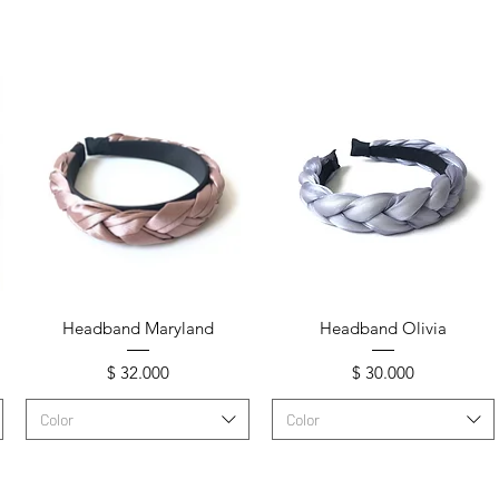
Vista rápida
Vista rápida
Headband Maryland
Headband Olivia
Precio
Precio
$ 32.000
$ 30.000
Color
Color