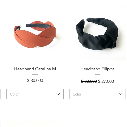
Vista rápida
Vista rápida
Headband Catalina M
Headband Filippa
ta
Precio
Precio
Precio de ofert
$ 30.000
$ 30.000
$ 27.000
Color
Color