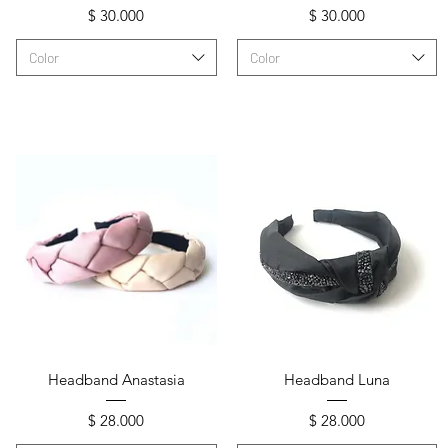
Precio
Precio
$ 30.000
$ 30.000
Color
Color
Vista rápida
Vista rápida
Headband Anastasia
Headband Luna
Precio
Precio
$ 28.000
$ 28.000