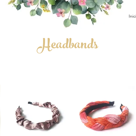
Inic
Headbands