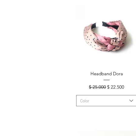
Vista rápida
Headband Dora
Precio
Precio de ofer
$ 25.000
$ 22.500
Color