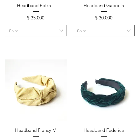
Vista rápida
Vista rápida
Headband Polka L
Headband Gabriela
Precio
Precio
$ 35.000
$ 30.000
Color
Color
Vista rápida
Vista rápida
Headband Francy M
Headband Federica