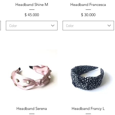
Vista rápida
Vista rápida
Headband Shine M
Headband Francesca
Precio
Precio
$ 45.000
$ 30.000
Color
Color
Vista rápida
Vista rápida
Headband Serena
Headband Francy L