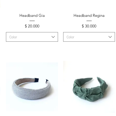
Vista rápida
Vista rápida
Headband Gia
Headband Regina
Precio
Precio
$ 20.000
$ 30.000
Color
Color