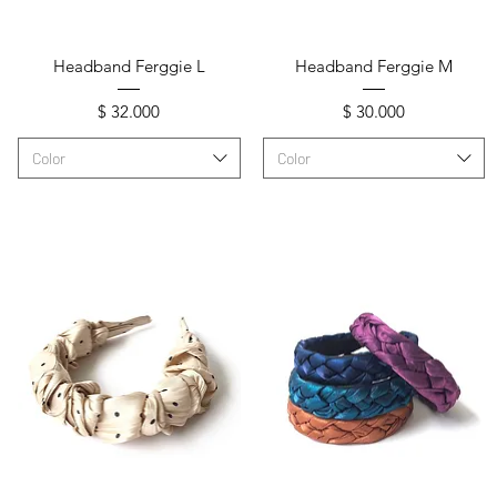
Vista rápida
Vista rápida
Headband Ferggie L
Headband Ferggie M
Precio
Precio
$ 32.000
$ 30.000
Color
Color