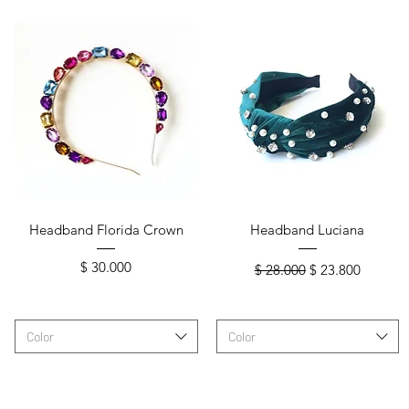
Vista rápida
Vista rápida
Headband Florida Crown
Headband Luciana
Precio
Precio
Precio de oferta
$ 30.000
$ 28.000
$ 23.800
a
Color
Color