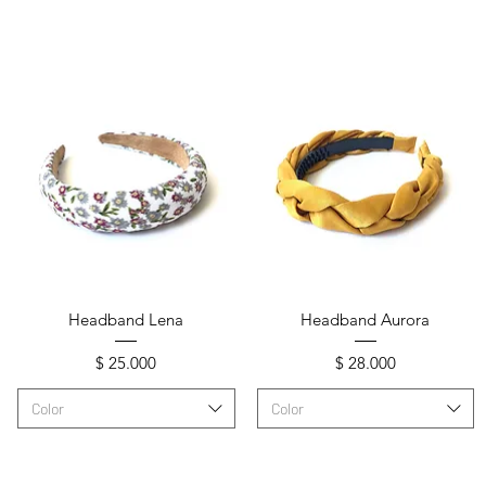
Vista rápida
Vista rápida
Headband Lena
Headband Aurora
Precio
Precio
$ 25.000
$ 28.000
Color
Color