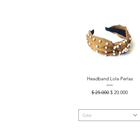
Vista rápida
Headband Lola Perlas
Precio
Precio de ofer
$ 25.000
$ 20.000
Color