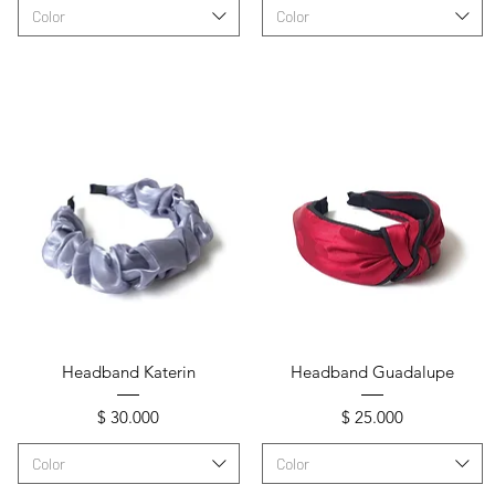
Color
Color
Vista rápida
Vista rápida
Headband Katerin
Headband Guadalupe
Precio
Precio
$ 30.000
$ 25.000
Color
Color