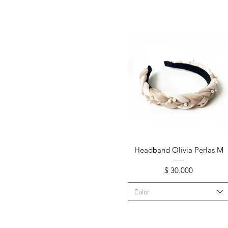
Vista rápida
Headband Olivia Perlas M
Precio
$ 30.000
Color