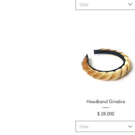
Vino Tinto
Color
Vista rápida
Headband Ginebra
Precio
$ 28.000
Color