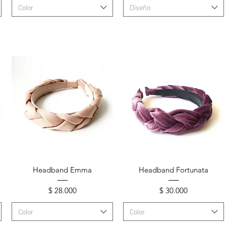
Color
Diseño
Vista rápida
Vista rápida
Headband Emma
Headband Fortunata
Precio
Precio
$ 28.000
$ 30.000
Color
Color