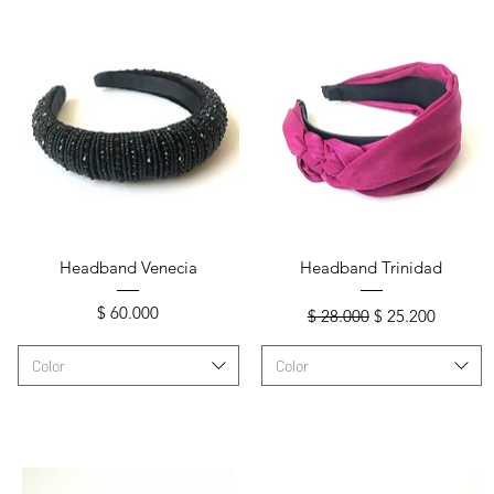
Vista rápida
Vista rápida
Headband Venecia
Headband Trinidad
a
Precio
Precio
Precio de oferta
$ 60.000
$ 28.000
$ 25.200
Color
Color