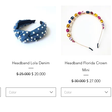
Vista rápida
Vista rápida
Headband Lola Denim
Headband Florida Crown
Mini
ta
Precio
Precio de oferta
$ 25.000
$ 20.000
Precio
Precio de ofert
$ 30.000
$ 27.000
Color
Color