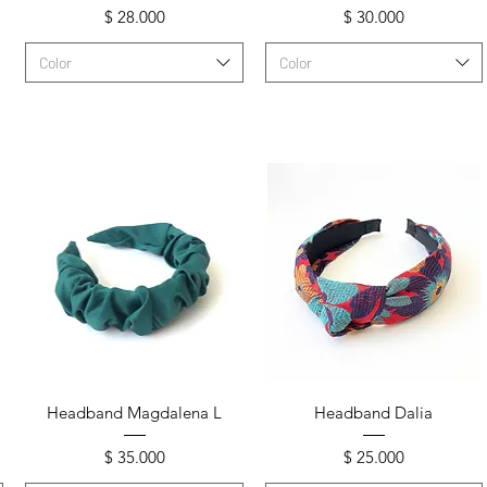
Precio
Precio
$ 28.000
$ 30.000
Color
Color
Vista rápida
Vista rápida
Headband Magdalena L
Headband Dalia
Precio
Precio
$ 35.000
$ 25.000