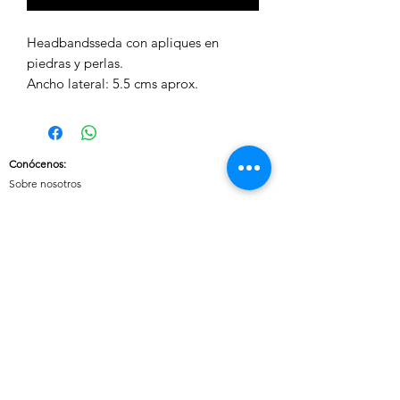
Headbandsseda con apliques en 
piedras y perlas.

Ancho lateral: 5.5 cms aprox. 
Conócenos
:
Sobre nosotros
Nuestras políticas
:
Envíos
Cambios y devoluciones
Tratamiento de datos
Términos y condiciones de uso del sitio
Contáctanos:
Whatsapp:
+57 3046607042
E-mail:
cuoreaccesorios.co@gmail.com
Cartagena, Bolívar