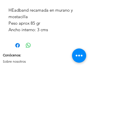
HEadband recamada en murano y
mostacilla
Peso aprox 85 gr
Ancho interno: 3 cms
Conócenos
:
Sobre nosotros
Nuestras políticas
:
Envíos
Cambios y devoluciones
Tratamiento de datos
Términos y condiciones de uso del sitio
Contáctanos:
Whatsapp:
+57 3046607042
E-mail:
cuoreaccesorios.co@gmail.com
Cartagena, Bolívar