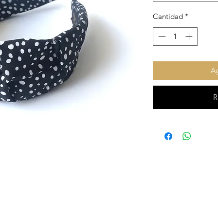
Cantidad
*
Ag
R