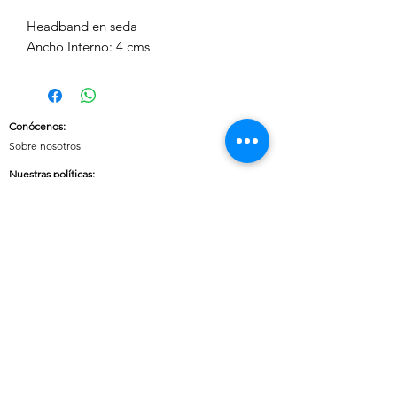
Headband en seda
Ancho Interno: 4 cms
Conócenos
:
Sobre nosotros
Nuestras políticas
:
Envíos
Cambios y devoluciones
Tratamiento de datos
Términos y condiciones de uso del sitio
Contáctanos:
Whatsapp:
+57 3046607042
E-mail:
cuoreaccesorios.co@gmail.com
Cartagena, Bolívar
Síguenos en nuestras redes sociales: