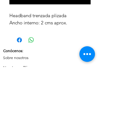
Headband trenzada plizada

Ancho interno: 2 cms aprox. 
Conócenos
:
Sobre nosotros
Nuestras políticas
:
Envíos
Cambios y devoluciones
Tratamiento de datos
Términos y condiciones de uso del sitio
Contáctanos:
Whatsapp:
+57 3046607042
E-mail:
cuoreaccesorios.co@gmail.com
Cartagena, Bolívar
Síguenos en nuestras redes sociales: