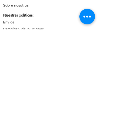
Sobre nosotros
Nuestras políticas
:
Envíos
Cambios y devoluciones
Tratamiento de datos
Términos y condiciones de uso del sitio
Contáctanos:
Whatsapp:
+57 3046607042
E-mail:
cuoreaccesorios.co@gmail.com
Cartagena, Bolívar
Síguenos en nuestras redes sociales:
Horario de atención (Chat)
:
Lunes a viernes: 08:00 a 18:00
Sábados, Domingos y Festivos: 09:00 a 20:00
Medios de pago disponibles: