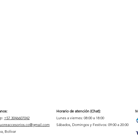
Internacional:
Whatsapp
anos:
Horario de atención (Chat)
:
M
p:
+57 3046607042
Lunes a viernes: 08:00 a 18:00
uoreaccesorios.co@gmail.com
Sábados, Domingos y Festivos: 09:00 a 20:00
a, Bolívar