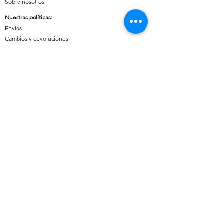
Sobre nosotros
Nuestras políticas
:
Envíos
Cambios y devoluciones
Tratamiento de datos
Términos y condiciones de uso del sitio
Contáctanos:
Whatsapp:
+57 3046607042
E-mail:
cuoreaccesorios.co@gmail.com
Cartagena, Bolívar
Síguenos en nuestras redes sociales:
Horario de atención (Chat)
:
Lunes a viernes: 08:00 a 18:00
Sábados, Domingos y Festivos: 09:00 a 20:00
Medios de pago disponibles: