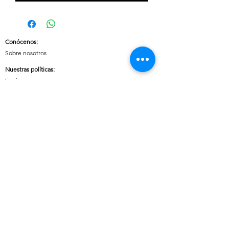
Conócenos
:
Sobre nosotros
Nuestras políticas
:
Envíos
Cambios y devoluciones
Tratamiento de datos
Términos y condiciones de uso del sitio
Contáctanos:
Whatsapp:
+57 3046607042
E-mail:
cuoreaccesorios.co@gmail.com
Cartagena, Bolívar
Síguenos en nuestras redes sociales:
Horario de atención (Chat)
:
Lunes a viernes: 08:00 a 18:00