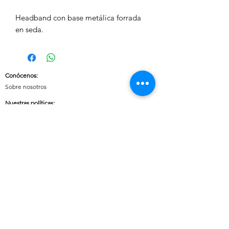
Headband con base metálica forrada 
en seda.
Conócenos
:
Sobre nosotros
Nuestras políticas
:
Envíos
Cambios y devoluciones
Tratamiento de datos
Términos y condiciones de uso del sitio
Contáctanos:
Whatsapp:
+57 3046607042
E-mail:
cuoreaccesorios.co@gmail.com
Cartagena, Bolívar
Síguenos en nuestras redes sociales: