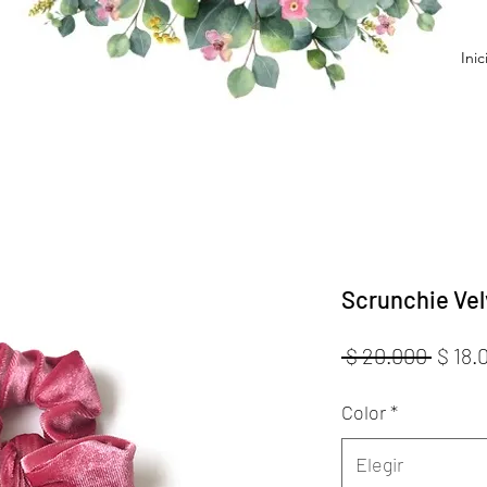
Inic
Scrunchie Vel
Preci
 $ 20.000 
$ 18.
Color
*
Elegir