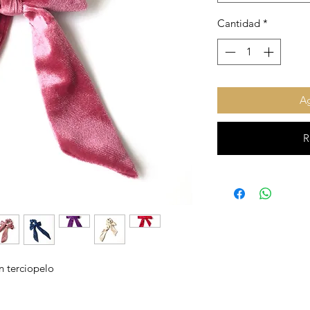
Cantidad
*
Ag
R
n terciopelo