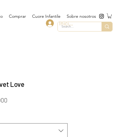
io
Comprar
Cuore Infantile
Sobre nosotros
Iniciar sesión
vet Love
o
Precio
000
de
oferta