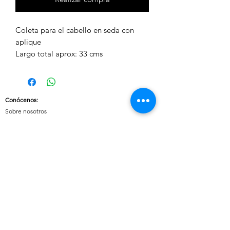
Coleta para el cabello en seda con
aplique
Largo total aprox: 33 cms
Conócenos
:
Sobre nosotros
Nuestras políticas
:
Envíos
Cambios y devoluciones
Tratamiento de datos
Términos y condiciones de uso del sitio
Contáctanos:
Whatsapp:
+57 3046607042
E-mail:
cuoreaccesorios.co@gmail.com
Cartagena, Bolívar