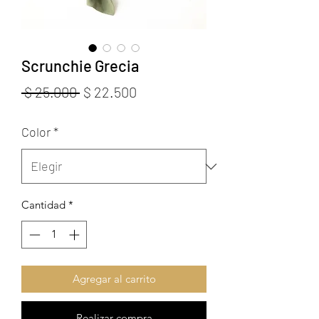
Scrunchie Grecia
Precio
Precio
 $ 25.000 
$ 22.500
de
Color
*
oferta
Cantidad
*
Agregar al carrito
Realizar compra