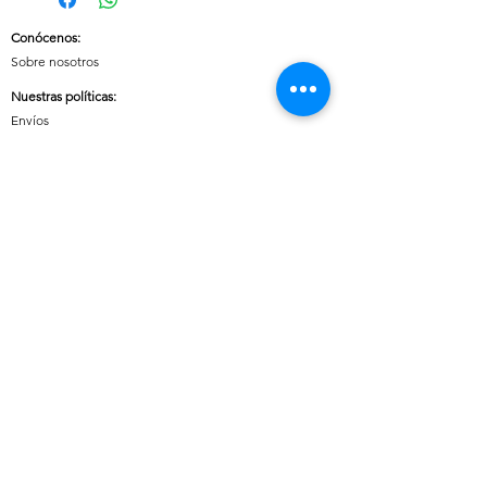
Conócenos
:
Sobre nosotros
Nuestras políticas
:
Envíos
Cambios y devoluciones
Tratamiento de datos
Términos y condiciones de uso del sitio
Contáctanos:
Whatsapp:
+57 3046607042
E-mail:
cuoreaccesorios.co@gmail.com
Cartagena, Bolívar
Síguenos en nuestras redes sociales:
Horario de atención (Chat)
:
Lunes a viernes: 08:00 a 18:00
Sábados, Domingos y Festivos: 09:00 a 20:00