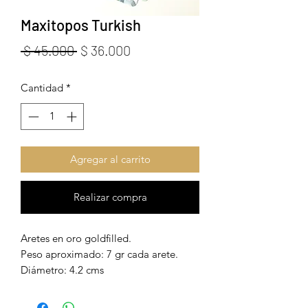
Maxitopos Turkish
Precio
Precio
 $ 45.000 
$ 36.000
de
Cantidad
*
oferta
Agregar al carrito
Realizar compra
Aretes en oro goldfilled.
Peso aproximado: 7 gr cada arete.
Diámetro: 4.2 cms