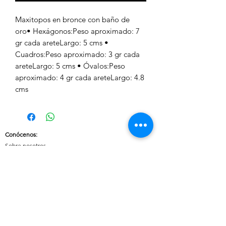
Maxitopos en bronce con baño de 
oro• Hexágonos:Peso aproximado: 7 
gr cada areteLargo: 5 cms • 
Cuadros:Peso aproximado: 3 gr cada 
areteLargo: 5 cms • Óvalos:Peso 
aproximado: 4 gr cada areteLargo: 4.8 
cms 
Conócenos
:
Sobre nosotros
Nuestras políticas
:
Envíos
Cambios y devoluciones
Tratamiento de datos
Términos y condiciones de uso del sitio
Contáctanos: