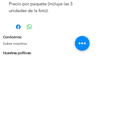
Precio por paquete (incluye las 3
unidades de la foto).
Conócenos
:
Sobre nosotros
Nuestras políticas
:
Envíos
Cambios y devoluciones
Tratamiento de datos
Términos y condiciones de uso del sitio
Contáctanos:
Whatsapp:
+57 3046607042
E-mail:
cuoreaccesorios.co@gmail.com
Cartagena, Bolívar
Síguenos en nuestras redes sociales: