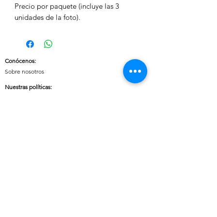
Precio por paquete (incluye las 3
unidades de la foto).
Conócenos
:
Sobre nosotros
Nuestras políticas
:
Envíos
Cambios y devoluciones
Tratamiento de datos
Términos y condiciones de uso del sitio
Contáctanos:
Whatsapp:
+57 3046607042
E-mail:
cuoreaccesorios.co@gmail.com
Cartagena, Bolívar
Síguenos en nuestras redes sociales: