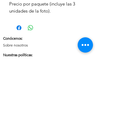
Precio por paquete (incluye las 3
unidades de la foto).
Conócenos
:
Sobre nosotros
Nuestras políticas
:
Envíos
Cambios y devoluciones
Tratamiento de datos
Términos y condiciones de uso del sitio
Contáctanos:
Whatsapp:
+57 3046607042
E-mail:
cuoreaccesorios.co@gmail.com
Cartagena, Bolívar
Síguenos en nuestras redes sociales: