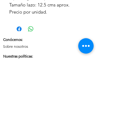
Tamaño lazo: 12.5 cms aprox.
Precio por unidad.
Conócenos
:
Sobre nosotros
Nuestras políticas
:
Envíos
Cambios y devoluciones
Tratamiento de datos
Términos y condiciones de uso del sitio
Contáctanos:
Whatsapp:
+57 3046607042
E-mail:
cuoreaccesorios.co@gmail.com
Cartagena, Bolívar
Síguenos en nuestras redes sociales: