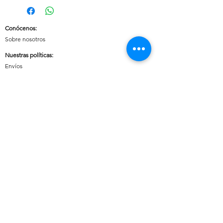
Conócenos
:
Sobre nosotros
Nuestras políticas
:
Envíos
Cambios y devoluciones
Tratamiento de datos
Términos y condiciones de uso del sitio
Contáctanos:
Whatsapp:
+57 3046607042
E-mail:
cuoreaccesorios.co@gmail.com
Cartagena, Bolívar
Síguenos en nuestras redes sociales:
Horario de atención (Chat)
:
Lunes a viernes: 08:00 a 18:00
Sábados, Domingos y Festivos: 09:00 a 20:00