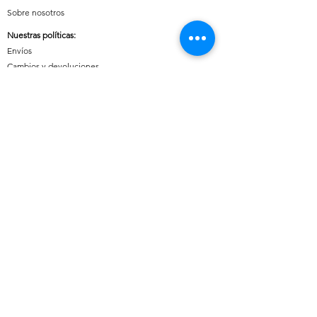
Sobre nosotros
Nuestras políticas
:
Envíos
Cambios y devoluciones
Tratamiento de datos
Términos y condiciones de uso del sitio
Contáctanos:
Whatsapp:
+57 3046607042
E-mail:
cuoreaccesorios.co@gmail.com
Cartagena, Bolívar
Síguenos en nuestras redes sociales:
Horario de atención (Chat)
:
Lunes a viernes: 08:00 a 18:00
Sábados, Domingos y Festivos: 09:00 a 20:00
Medios de pago disponibles: