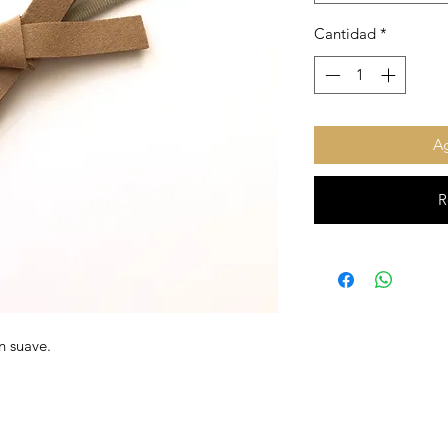
Cantidad
*
Ag
R
n suave.