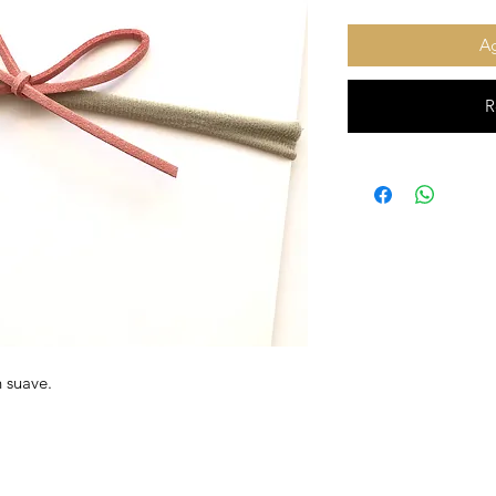
Ag
R
n suave.