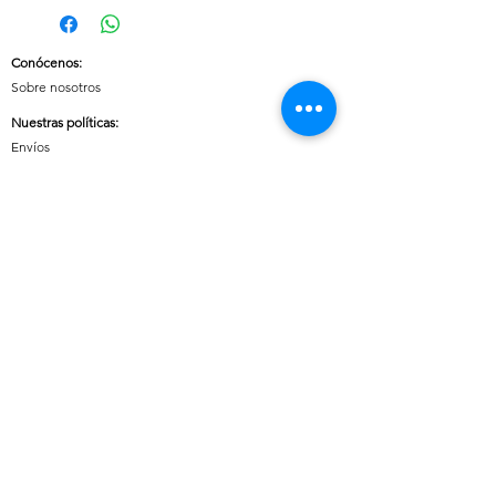
Conócenos
:
Sobre nosotros
Nuestras políticas
:
Envíos
Cambios y devoluciones
Tratamiento de datos
Términos y condiciones de uso del sitio
Contáctanos:
Whatsapp:
+57 3046607042
E-mail:
cuoreaccesorios.co@gmail.com
Cartagena, Bolívar
Síguenos en nuestras redes sociales:
Horario de atención (Chat)
:
Lunes a viernes: 08:00 a 18:00
Sábados, Domingos y Festivos: 09:00 a 20:00