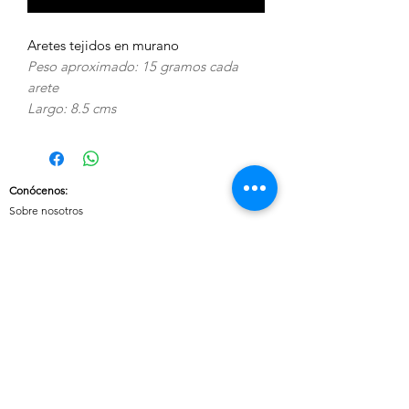
Aretes tejidos en murano
Peso aproximado: 15 gramos cada
arete
Largo: 8.5 cms
Conócenos
:
Sobre nosotros
Nuestras políticas
:
Envíos
Cambios y devoluciones
Tratamiento de datos
Términos y condiciones de uso del sitio
Contáctanos:
Whatsapp:
+57 3046607042
E-mail:
cuoreaccesorios.co@gmail.com