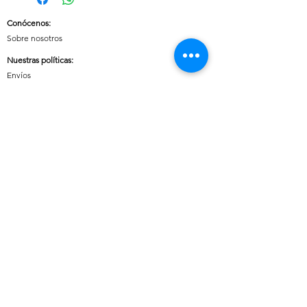
Conócenos
:
Sobre nosotros
Nuestras políticas
:
Envíos
Cambios y devoluciones
Tratamiento de datos
Términos y condiciones de uso del sitio
Contáctanos:
Whatsapp:
+57 3046607042
E-mail:
cuoreaccesorios.co@gmail.com
Cartagena, Bolívar
Síguenos en nuestras redes sociales:
Horario de atención (Chat)
:
Lunes a viernes: 08:00 a 18:00
Sábados, Domingos y Festivos: 09:00 a 20:00