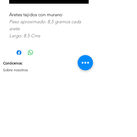
Aretes tejidos con murano
Peso aproximado: 8,5 gramos cada
arete
Largo: 8.5 Cms
Conócenos
:
Sobre nosotros
Nuestras políticas
:
Envíos
Cambios y devoluciones
Tratamiento de datos
Términos y condiciones de uso del sitio
Contáctanos:
Whatsapp:
+57 3046607042
E-mail:
cuoreaccesorios.co@gmail.com
Cartagena, Bolívar