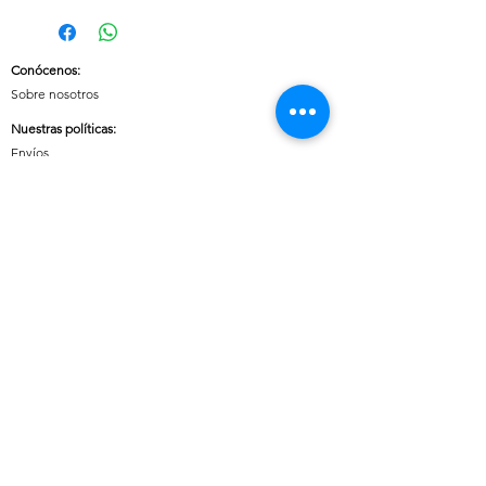
Conócenos
:
Sobre nosotros
Nuestras políticas
:
Envíos
Cambios y devoluciones
Tratamiento de datos
Términos y condiciones de uso del sitio
Contáctanos:
Whatsapp:
+57 3046607042
E-mail:
cuoreaccesorios.co@gmail.com
Cartagena, Bolívar
Síguenos en nuestras redes sociales:
Horario de atención (Chat)
:
Lunes a viernes: 08:00 a 18:00