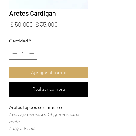
Aretes Cardigan
Precio
Precio
 $ 50.000 
$ 35.000
de
Cantidad
*
oferta
Agregar al carrito
Realizar compra
Aretes tejidos con murano
Peso aproximado: 14 gramos cada
arete
Largo: 9 cms