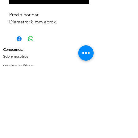
Precio por par.
Diámetro: 8 mm aprox.
Conócenos
:
Sobre nosotros
Nuestras políticas
:
Envíos
Cambios y devoluciones
Tratamiento de datos
Términos y condiciones de uso del sitio
Contáctanos:
Whatsapp:
+57 3046607042
E-mail:
cuoreaccesorios.co@gmail.com
Cartagena, Bolívar
Síguenos en nuestras redes sociales: