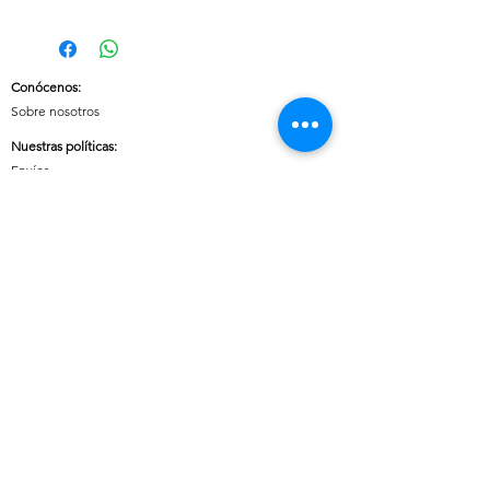
Conócenos
:
Sobre nosotros
Nuestras políticas
:
Envíos
Cambios y devoluciones
Tratamiento de datos
Términos y condiciones de uso del sitio
Contáctanos:
Whatsapp:
+57 3046607042
E-mail:
cuoreaccesorios.co@gmail.com
Cartagena, Bolívar
Síguenos en nuestras redes sociales:
Horario de atención (Chat)
:
Lunes a viernes: 08:00 a 18:00