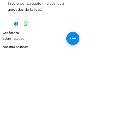
Precio por paquete (incluye las 3
unidades de la foto).
Conócenos
:
Sobre nosotros
Nuestras políticas
:
Envíos
Cambios y devoluciones
Tratamiento de datos
Términos y condiciones de uso del sitio
Contáctanos:
Whatsapp:
+57 3046607042
E-mail:
cuoreaccesorios.co@gmail.com
Cartagena, Bolívar
Síguenos en nuestras redes sociales: